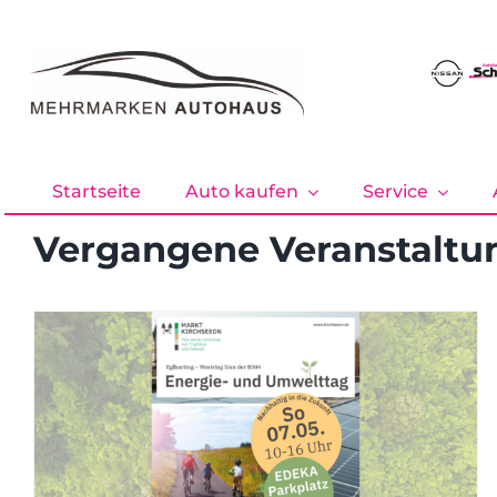
Zum
Inhalt
springen
Startseite
Auto kaufen
Service
Vergangene Veranstaltu