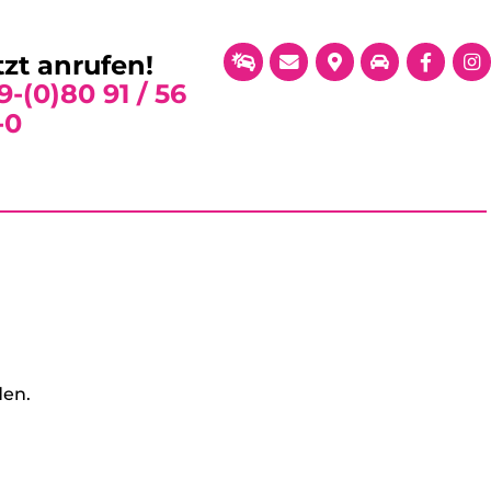
tzt anrufen!
9-(0)80 91 / 56
-0
den.