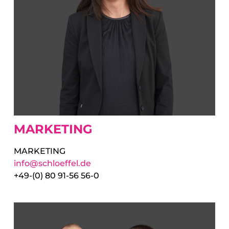
MARKETING
MARKETING
info@schloeffel.de
+49-(0) 80 91-56 56-0