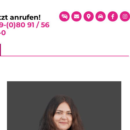
tzt anrufen!
9-(0)80 91 / 56
-0