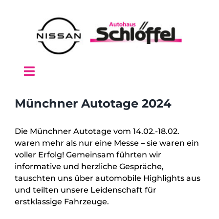
Zum
Inhalt
springen
Toggle
Navigation
Startseite
Münchner Autotage 2024
Auto kaufen
Die Münchner Autotage vom 14.02.-18.02.
waren mehr als nur eine Messe – sie waren ein
voller Erfolg! Gemeinsam führten wir
Service
informative und herzliche Gespräche,
tauschten uns über automobile Highlights aus
und teilten unsere Leidenschaft für
Angebote
erstklassige Fahrzeuge.